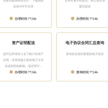
需要拍摄身份证照片，下载国投
支持开通手机委托、网上委托等
证券APP可办理
委托渠道
办理时间 7*24h
办理时间 7*24h
资产证明配送
电子协议合同汇总查询
您可以申请本人名下账户的资产
查询您在我司签署的电子协议
证明，并将加盖公章的电子文件
发送到您的邮箱。该证明可...
办理时间 7*24h
查询时间 7*24h